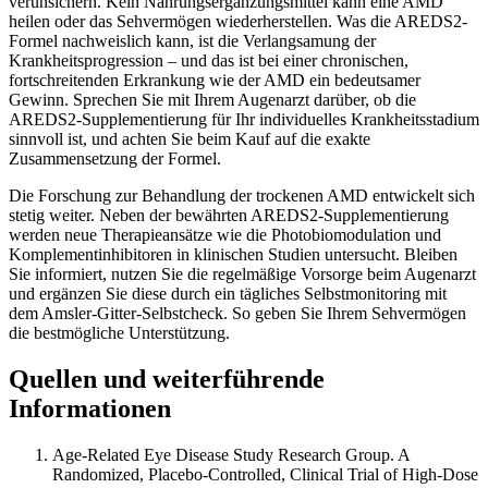
verunsichern. Kein Nahrungsergänzungsmittel kann eine AMD
heilen oder das Sehvermögen wiederherstellen. Was die AREDS2-
Formel nachweislich kann, ist die Verlangsamung der
Krankheitsprogression – und das ist bei einer chronischen,
fortschreitenden Erkrankung wie der AMD ein bedeutsamer
Gewinn. Sprechen Sie mit Ihrem Augenarzt darüber, ob die
AREDS2-Supplementierung für Ihr individuelles Krankheitsstadium
sinnvoll ist, und achten Sie beim Kauf auf die exakte
Zusammensetzung der Formel.
Die Forschung zur Behandlung der trockenen AMD entwickelt sich
stetig weiter. Neben der bewährten AREDS2-Supplementierung
werden neue Therapieansätze wie die Photobiomodulation und
Komplementinhibitoren in klinischen Studien untersucht. Bleiben
Sie informiert, nutzen Sie die regelmäßige Vorsorge beim Augenarzt
und ergänzen Sie diese durch ein tägliches Selbstmonitoring mit
dem Amsler-Gitter-Selbstcheck. So geben Sie Ihrem Sehvermögen
die bestmögliche Unterstützung.
Quellen und weiterführende
Informationen
Age-Related Eye Disease Study Research Group. A
Randomized, Placebo-Controlled, Clinical Trial of High-Dose