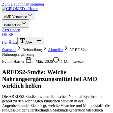
Zum Hauptinhalt springen
AMD Verstehen
Behandlung
Arzt finden
DE
|
EN
Für Ärzte
A
A+
Startseite
Behandlung
Aktuelles
AREDS2-
Nahrungsergänzung
Evidenzbasiert
5. März 2026
11 Min. Lesezeit
AREDS2-Studie: Welche
Nahrungsergänzungsmittel bei AMD
wirklich helfen
Die AREDS2-Studie des amerikanischen National Eye Institute
gehört zu den wichtigsten klinischen Studien in der
Augenheilkunde. Sie belegt, welche Vitamine und Mineralstoffe die
Progression der altersbedingten Makuladegeneration tatsächlich