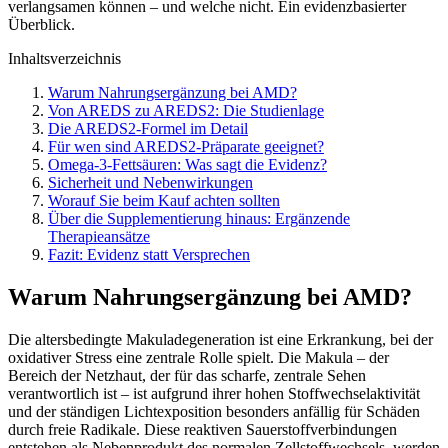
verlangsamen können – und welche nicht. Ein evidenzbasierter
Überblick.
Inhaltsverzeichnis
Warum Nahrungsergänzung bei AMD?
Von AREDS zu AREDS2: Die Studienlage
Die AREDS2-Formel im Detail
Für wen sind AREDS2-Präparate geeignet?
Omega-3-Fettsäuren: Was sagt die Evidenz?
Sicherheit und Nebenwirkungen
Worauf Sie beim Kauf achten sollten
Über die Supplementierung hinaus: Ergänzende
Therapieansätze
Fazit: Evidenz statt Versprechen
Warum Nahrungsergänzung bei AMD?
Die altersbedingte Makuladegeneration ist eine Erkrankung, bei der
oxidativer Stress eine zentrale Rolle spielt. Die Makula – der
Bereich der Netzhaut, der für das scharfe, zentrale Sehen
verantwortlich ist – ist aufgrund ihrer hohen Stoffwechselaktivität
und der ständigen Lichtexposition besonders anfällig für Schäden
durch freie Radikale. Diese reaktiven Sauerstoffverbindungen
entstehen als Nebenprodukt des normalen Zellstoffwechsels, werden