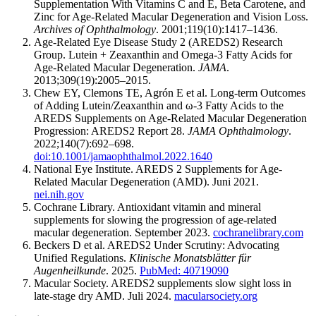
Supplementation With Vitamins C and E, Beta Carotene, and
Zinc for Age-Related Macular Degeneration and Vision Loss.
Archives of Ophthalmology
. 2001;119(10):1417–1436.
Age-Related Eye Disease Study 2 (AREDS2) Research
Group. Lutein + Zeaxanthin and Omega-3 Fatty Acids for
Age-Related Macular Degeneration.
JAMA
.
2013;309(19):2005–2015.
Chew EY, Clemons TE, Agrón E et al. Long-term Outcomes
of Adding Lutein/Zeaxanthin and ω-3 Fatty Acids to the
AREDS Supplements on Age-Related Macular Degeneration
Progression: AREDS2 Report 28.
JAMA Ophthalmology
.
2022;140(7):692–698.
doi:10.1001/jamaophthalmol.2022.1640
National Eye Institute. AREDS 2 Supplements for Age-
Related Macular Degeneration (AMD). Juni 2021.
nei.nih.gov
Cochrane Library. Antioxidant vitamin and mineral
supplements for slowing the progression of age-related
macular degeneration. September 2023.
cochranelibrary.com
Beckers D et al. AREDS2 Under Scrutiny: Advocating
Unified Regulations.
Klinische Monatsblätter für
Augenheilkunde
. 2025.
PubMed: 40719090
Macular Society. AREDS2 supplements slow sight loss in
late-stage dry AMD. Juli 2024.
macularsociety.org