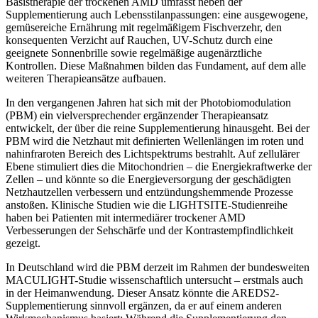
Basistherapie der trockenen AMD umfasst neben der
Supplementierung auch Lebensstilanpassungen: eine ausgewogene,
gemüsereiche Ernährung mit regelmäßigem Fischverzehr, den
konsequenten Verzicht auf Rauchen, UV-Schutz durch eine
geeignete Sonnenbrille sowie regelmäßige augenärztliche
Kontrollen. Diese Maßnahmen bilden das Fundament, auf dem alle
weiteren Therapieansätze aufbauen.
In den vergangenen Jahren hat sich mit der Photobiomodulation
(PBM) ein vielversprechender ergänzender Therapieansatz
entwickelt, der über die reine Supplementierung hinausgeht. Bei der
PBM wird die Netzhaut mit definierten Wellenlängen im roten und
nahinfraroten Bereich des Lichtspektrums bestrahlt. Auf zellulärer
Ebene stimuliert dies die Mitochondrien – die Energiekraftwerke der
Zellen – und könnte so die Energieversorgung der geschädigten
Netzhautzellen verbessern und entzündungshemmende Prozesse
anstoßen. Klinische Studien wie die LIGHTSITE-Studienreihe
haben bei Patienten mit intermediärer trockener AMD
Verbesserungen der Sehschärfe und der Kontrastempfindlichkeit
gezeigt.
In Deutschland wird die PBM derzeit im Rahmen der bundesweiten
MACULIGHT-Studie wissenschaftlich untersucht – erstmals auch
in der Heimanwendung. Dieser Ansatz könnte die AREDS2-
Supplementierung sinnvoll ergänzen, da er auf einem anderen