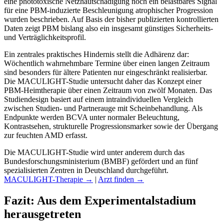
eine phototoxische Netzhautschädigung noch ein belastbares Signal
für eine PBM-induzierte Beschleunigung atrophischer Progression
wurden beschrieben. Auf Basis der bisher publizierten kontrollierten
Daten zeigt PBM bislang also ein insgesamt günstiges Sicherheits-
und Verträglichkeitsprofil.
Ein zentrales praktisches Hindernis stellt die Adhärenz dar:
Wöchentlich wahrnehmbare Termine über einen langen Zeitraum
sind besonders für ältere Patienten nur eingeschränkt realisierbar.
Die MACULIGHT-Studie untersucht daher das Konzept einer
PBM-Heimtherapie über einen Zeitraum von zwölf Monaten. Das
Studiendesign basiert auf einem intraindividuellen Vergleich
zwischen Studien- und Partnerauge mit Scheinbehandlung. Als
Endpunkte werden BCVA unter normaler Beleuchtung,
Kontrastsehen, strukturelle Progressionsmarker sowie der Übergang
zur feuchten AMD erfasst.
Die MACULIGHT-Studie wird unter anderem durch das
Bundesforschungsministerium (BMBF) gefördert und an fünf
spezialisierten Zentren in Deutschland durchgeführt.
MACULIGHT-Therapie
→
|
Arzt finden
→
Fazit: Aus dem Experimentalstadium
herausgetreten