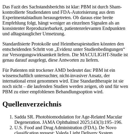
Das Fazit des Sachstandsberichts ist klar: PBM ist durch Sham-
kontrollierte Studiendaten und FDA-Autorisierung aus dem
Experimentalstadium herausgetreten. Ob daraus eine breite
Empfehlung folgt, hängt weniger an einzelnen Signalen als an
konsistenter Reproduzierbarkeit, patientenrelevanten Endpunkten
und alltagstauglicher Umsetzung.
Standardisierte Protokolle und Heimtherapiestudien könnten den
entscheidenden Schritt von „Evidenz unter Studienbedingungen“
zur Versorgungswirksamkeit liefern. Die MACULIGHT-Studie ist
genau darauf ausgelegt, diese Antworten zu liefern.
Für Patienten mit trockener AMD bedeutet das: PBM ist ein
wissenschaftlich untersuchter, nicht-invasiver Ansatz, der
international ernst genommen wird. Eine Standardtherapie ist sie
noch nicht – die laufenden Studien werden zeigen, ob und für wen
PBM zu einer empfohlenen Behandlungsoption wird.
Quellenverzeichnis
Sadda SR. Photobiomodulation for Age-Related Macular
Degeneration. JAMA Ophthalmol 2025;143(3):195–196.
U.S. Food and Drug Administration (FDA). De Novo
classification request: Valeda Light Delivery System