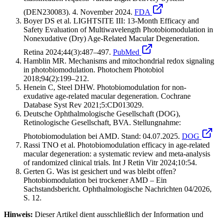
(DEN230083). 4. November 2024.
FDA
Boyer DS et al. LIGHTSITE III: 13-Month Efficacy and
Safety Evaluation of Multiwavelength Photobiomodulation in
Nonexudative (Dry) Age-Related Macular Degeneration.
Retina 2024;44(3):487–497.
PubMed
Hamblin MR. Mechanisms and mitochondrial redox signaling
in photobiomodulation. Photochem Photobiol
2018;94(2):199–212.
Henein C, Steel DHW. Photobiomodulation for non-
exudative age-related macular degeneration. Cochrane
Database Syst Rev 2021;5:CD013029.
Deutsche Ophthalmologische Gesellschaft (DOG),
Retinologische Gesellschaft, BVA. Stellungnahme:
Photobiomodulation bei AMD. Stand: 04.07.2025.
DOG
Rassi TNO et al. Photobiomodulation efficacy in age-related
macular degeneration: a systematic review and meta-analysis
of randomized clinical trials. Int J Retin Vitr 2024;10:54.
Gerten G. Was ist gesichert und was bleibt offen?
Photobiomodulation bei trockener AMD – Ein
Sachstandsbericht. Ophthalmologische Nachrichten 04/2026,
S. 12.
Hinweis:
Dieser Artikel dient ausschließlich der Information und