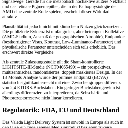
Signalwege. Gerade für die metabolisch hochaktive äußere Netzhaut
und das retinale Pigmentepithel, die in der Pathophysiologie der
AMD eine zentrale Rolle spielen, erscheint dieser Wirkpfad
attraktiv.
Plausibilität ist jedoch nicht mit klinischem Nutzen gleichzusetzen.
Die publizierte Evidenz ist umfangreich, aber heterogen: Kollektive
(AMD-Stadium, Ausmaß der geographischen Atrophie), Endpunkte
(bestkorrigierter Visus, Kontrast, Low-Luminance-Parameter) und
physikalische Parameter unterscheiden sich teils erheblich. Das
erschwert direkte Vergleiche.
Als zentrale Zulassungsstudie gilt die Sham-kontrollierte
LIGHTSITE-III-Studie (NCT04065490) – ein prospektives,
multizentrisches, randomisiertes, doppelt maskiertes Design. In der
13-Monats-Analyse wurde der primäre Endpunkt (BCVA)
statistisch signifikant erreicht mit einer Zwischengruppendifferenz
von 2,4 ETDRS-Buchstaben. Ein geringer Buchstabengewinn ist
allerdings differenziert zu interpretieren, da Sehschärfe und
Photorezeptorreserve nicht linear korrelieren.
Regulatorik: FDA, EU und Deutschland
Das Valeda Light Delivery System ist sowohl in Europa als auch in
den USA ein zugelassenes Medizinprodukt beziehungsweise