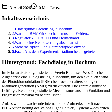
13. April 2026
10 Min. Lesezeit
Inhaltsverzeichnis
1
.
Hintergrund: Fachdialog in Bochum
2
.
Warum PBM? Wirkmechanismus und Evidenz
3
.
Regulatorik: FDA, EU und Deutschland
4
.
Warum eine Neubewertung absehbar ist
5
.
Sicherheitsprofil und Heimtherapie-Konzept
6
.
Fazit: Aus dem Experimentalstadium herausgetreten
Hintergrund: Fachdialog in Bochum
Im Februar 2026 organisierte der Verein Rheinisch-Westfälischer
Augenärzte eine Dialogsitzung in Bochum, um den aktuellen Stand
der Photobiomodulation (PBM) bei trockener altersbedingter
Makuladegeneration (AMD) zu diskutieren. Die zentrale klinische
Leitfrage: Reicht der postulierte Mechanismus aus, um Funktion und
Progression messbar zu beeinflussen?
Anlass war die wachsende internationale Aufmerksamkeit nach der
FDA-Autorisierung des Valeda Light Delivery Systems – des ersten