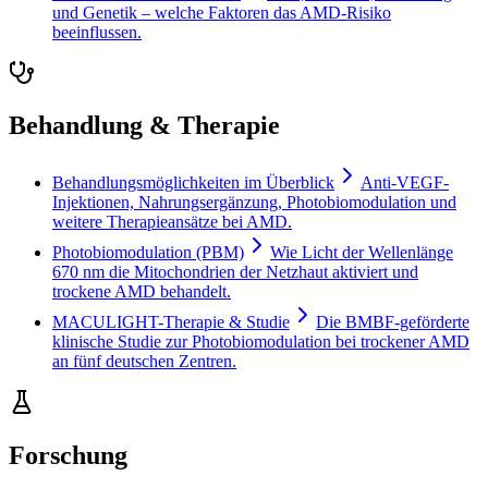
und Genetik – welche Faktoren das AMD-Risiko
beeinflussen.
Behandlung & Therapie
Behandlungsmöglichkeiten im Überblick
Anti-VEGF-
Injektionen, Nahrungsergänzung, Photobiomodulation und
weitere Therapieansätze bei AMD.
Photobiomodulation (PBM)
Wie Licht der Wellenlänge
670 nm die Mitochondrien der Netzhaut aktiviert und
trockene AMD behandelt.
MACULIGHT-Therapie & Studie
Die BMBF-geförderte
klinische Studie zur Photobiomodulation bei trockener AMD
an fünf deutschen Zentren.
Forschung